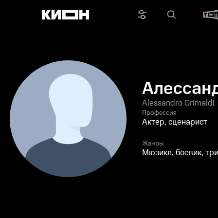
Алессан
Грималь
Alessandro Grimaldi
Профессия
Актер, сценарист
Жанры
Мюзикл, боевик, тр