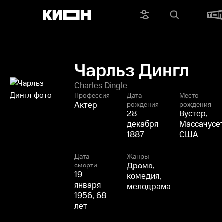
Чарльз Дингл
Charles Dingle
Профессия
Дата
Место
Актер
рождения
рождения
28
Вустер,
декабря
Массачусет
1887
США
Дата
Жанры
Драма,
смерти
19
комедия,
января
мелодрама
1956, 68
лет