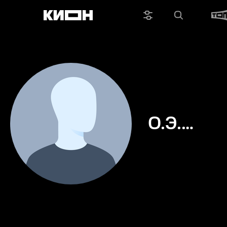
О.Э.
Хассе