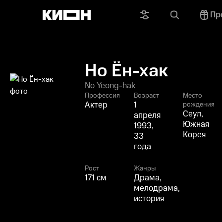
Пр
Но Ён-хак
No Yeong-hak
Профессия
Возраст
Место
Актер
1
рождения
Сеул,
апреля
Южная
1993,
Корея
33
года
Рост
Жанры
171 см
Драма,
мелодрама,
история