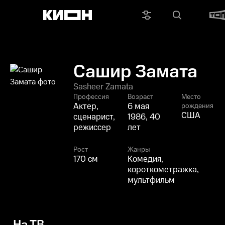
Сашир Замата
Sasheer Zamata
Профессия
Возраст
Место
Актер,
6 мая
рождения
США
сценарист,
1986, 40
режиссер
лет
Рост
Жанры
170 см
Комедия,
короткометражка,
мультфильм