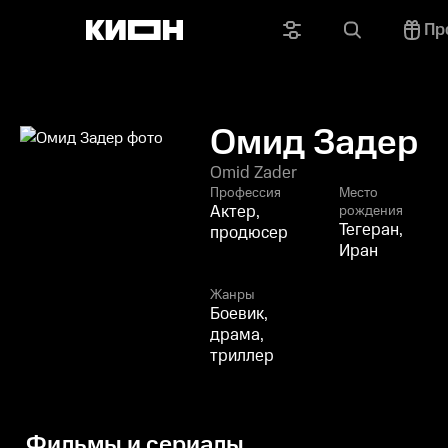
Пр
Омид Задер
Omid Zader
Профессия
Место
Актер,
рождения
Тегеран,
продюсер
Иран
Жанры
Боевик,
драма,
триллер
Фильмы и сериалы