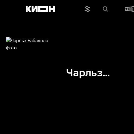
Чарльз
Бабалола