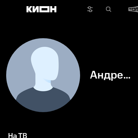
Андрей
Жидков
На ТВ