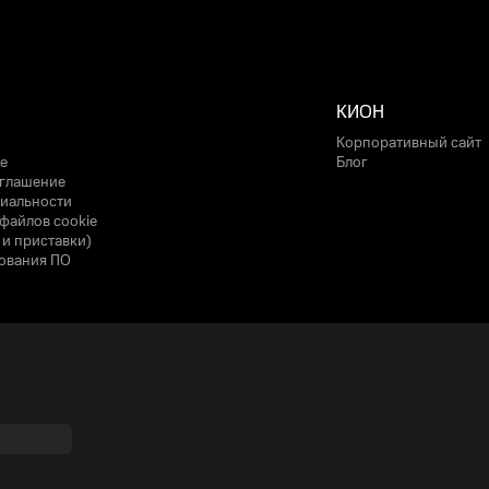
КИОН
Корпоративный сайт
е
Блог
оглашение
иальности
файлов cookie
 и приставки)
ования ПО