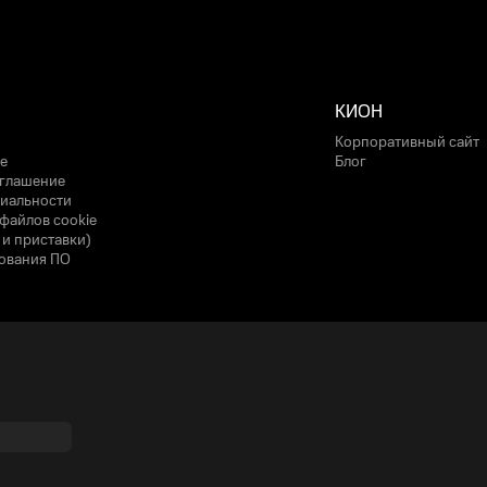
КИОН
Корпоративный сайт
е
Блог
оглашение
иальности
файлов cookie
 и приставки)
ования ПО