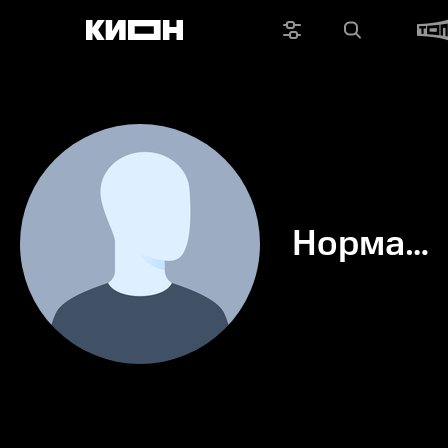
Норма
МакМил