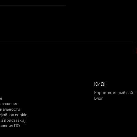
КИОН
Корпоративный сайт
е
Блог
оглашение
иальности
файлов cookie
 и приставки)
ования ПО