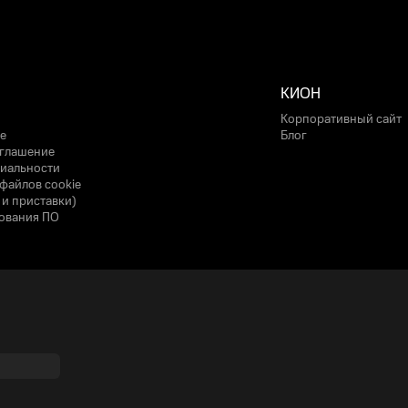
КИОН
Корпоративный сайт
е
Блог
оглашение
иальности
файлов cookie
 и приставки)
ования ПО