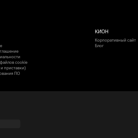
КИОН
Корпоративный сайт
е
Блог
оглашение
иальности
файлов cookie
 и приставки)
ования ПО