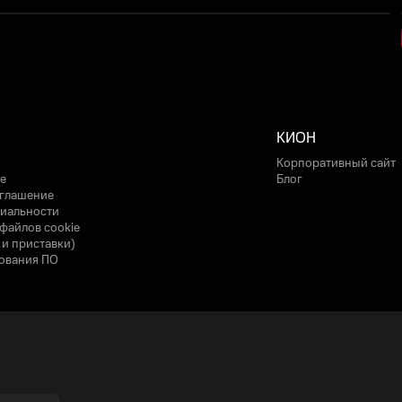
КИОН
Корпоративный сайт
е
Блог
оглашение
иальности
файлов cookie
 и приставки)
ования ПО