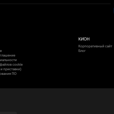
КИОН
Корпоративный сайт
е
Блог
оглашение
иальности
файлов cookie
 и приставки)
ования ПО