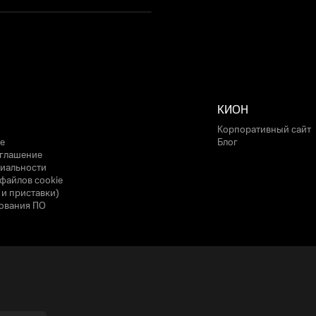
КИОН
Корпоративный сайт
е
Блог
оглашение
иальности
файлов cookie
 и приставки)
ования ПО