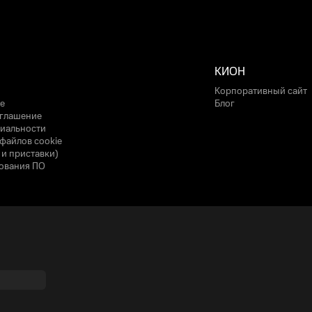
КИОН
Корпоративный сайт
е
Блог
оглашение
иальности
файлов cookie
 и приставки)
ования ПО