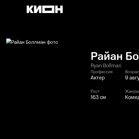
Райан Б
Ryan Bollman
Профессия
Возрас
Актер
9 авг
Рост
Жанры
163 см
Комед