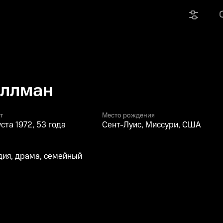
оллман
т
Место рождения
уста 1972, 53 года
Сент-Луис, Миссури, США
ия, драма, семейный