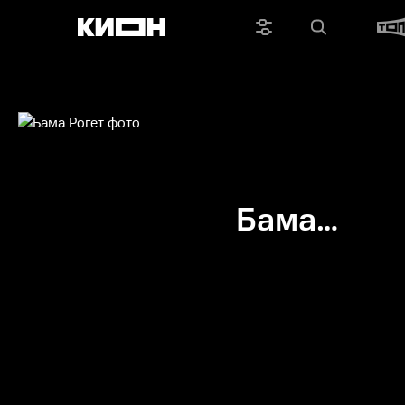
Бама
Рогет