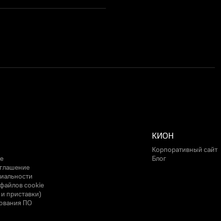
КИОН
Корпоративный сайт
е
Блог
оглашение
иальности
файлов cookie
 и приставки)
ования ПО