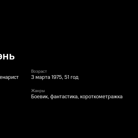
энь
Возраст
ценарист
3 марта 1975, 51 год
Жанры
Боевик, фантастика, короткометражка