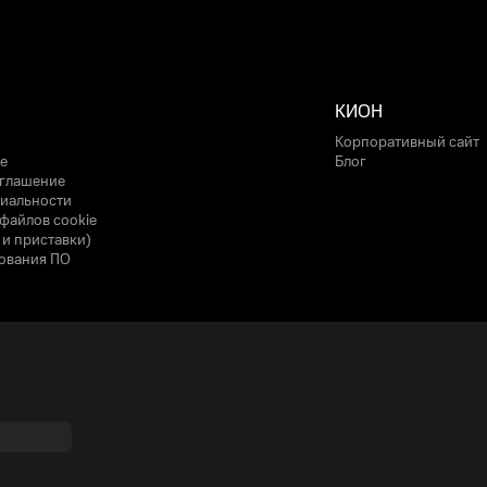
КИОН
Корпоративный сайт
е
Блог
оглашение
иальности
файлов cookie
 и приставки)
ования ПО