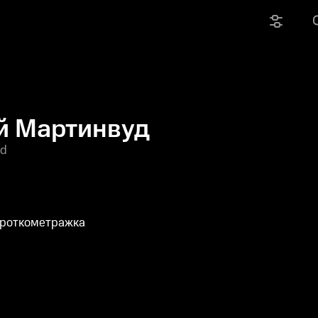
й Мартинвуд
od
ороткометражка