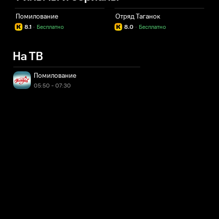
Помилование
Отряд Таганок
Б
8.1
·
Бесплатно
8.0
·
Бесплатно
На ТВ
Помилование
05:50 - 07:30