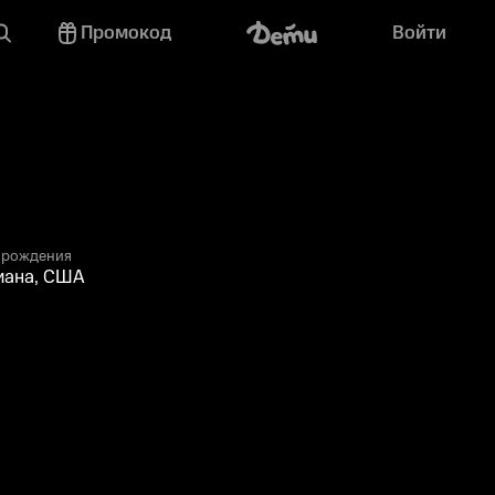
Промокод
Войти
 рождения
иана, США