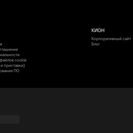
КИОН
Корпоративный сайт
е
Блог
оглашение
иальности
файлов cookie
 и приставки)
ования ПО