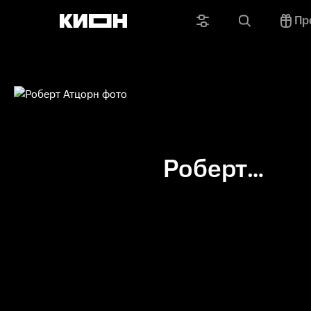
Пр
Роберт
Атцорн