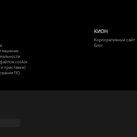
КИОН
Корпоративный сайт
е
Блог
оглашение
иальности
файлов cookie
 и приставки)
ования ПО