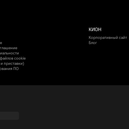
КИОН
Корпоративный сайт
е
Блог
оглашение
иальности
файлов cookie
 и приставки)
ования ПО