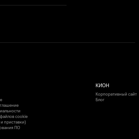
КИОН
Корпоративный сайт
е
Блог
оглашение
иальности
файлов cookie
 и приставки)
ования ПО