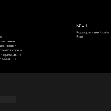
КИОН
Корпоративный сайт
е
Блог
оглашение
иальности
файлов cookie
 и приставки)
ования ПО