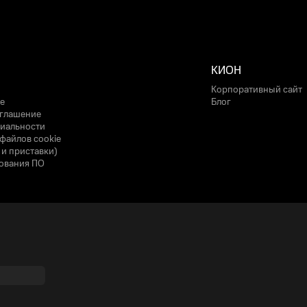
КИОН
Корпоративный сайт
е
Блог
оглашение
иальности
файлов cookie
 и приставки)
ования ПО