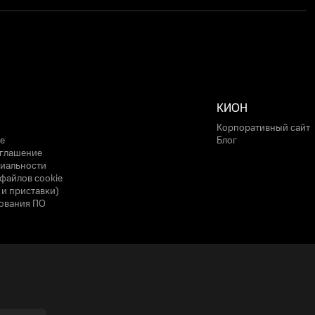
КИОН
Корпоративный сайт
е
Блог
оглашение
иальности
файлов cookie
 и приставки)
ования ПО