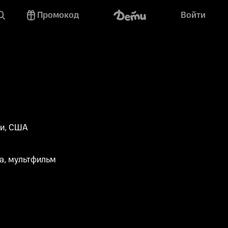
Промокод
Войти
ри, США
а, мультфильм