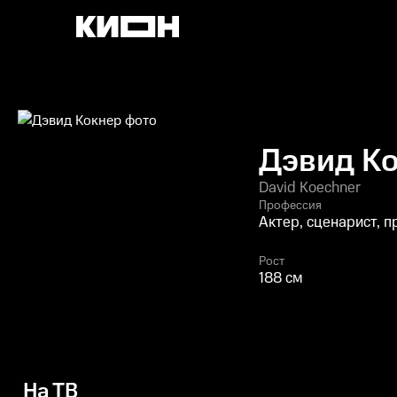
Дэвид К
David Koechner
Профессия
Актер, сценарист, 
Рост
188 см
На ТВ