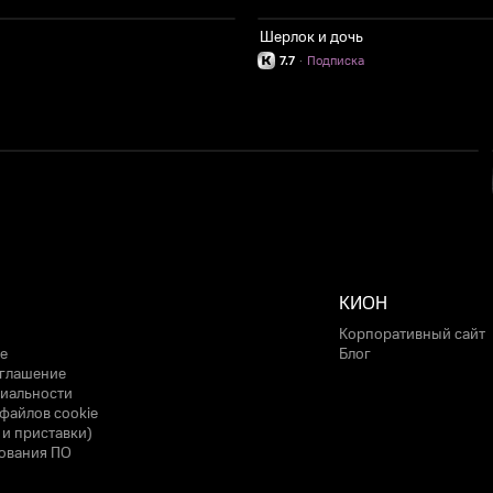
Шерлок и дочь
7.7
·
Подписка
КИОН
Корпоративный сайт
е
Блог
оглашение
иальности
файлов cookie
 и приставки)
ования ПО