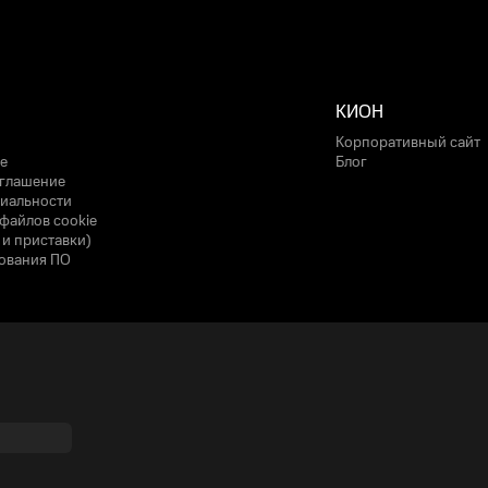
КИОН
Корпоративный сайт
е
Блог
оглашение
иальности
файлов cookie
 и приставки)
ования ПО