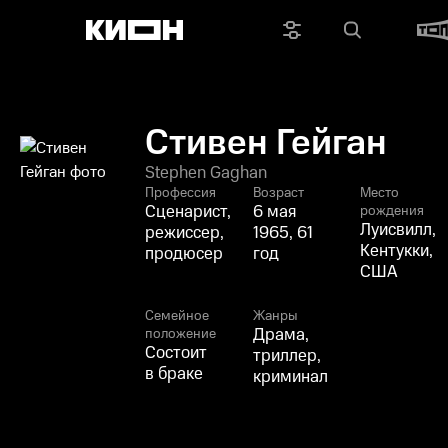
Стивен Гейган
Stephen Gaghan
Профессия
Возраст
Место
Сценарист,
6 мая
рождения
Луисвилл,
режиссер,
1965, 61
Кентукки,
продюсер
год
США
Семейное
Жанры
Драма,
положение
Состоит
триллер,
в браке
криминал