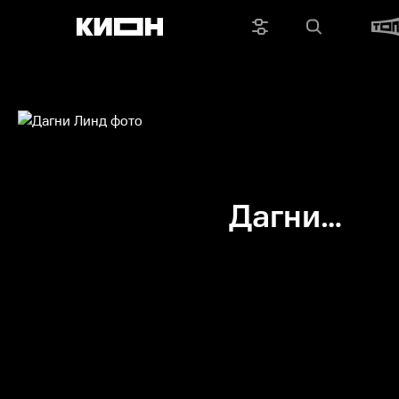
Дагни
Линд