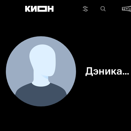
Дэника
Радулов