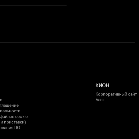
КИОН
Корпоративный сайт
е
Блог
оглашение
иальности
файлов cookie
 и приставки)
ования ПО