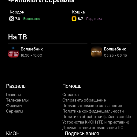
Фильмы и сериалы
Кордон
Кошка
С
7.6
·
Бесплатно
8.7
·
Подписка
На ТВ
Волшебник
Волшебник
16:30 - 18:00
05:25 - 06:45
Разделы
Помощь
Главная
Справка
Телеканалы
Отправить обращение
Фильмы
Пользовательское соглашение
Сериалы
Политика конфиденциальности
Политика обработки файлов cookie
Устройства КИОН (ТВ и приставки)
Документация пользования ПО
КИОН
Подписывайся