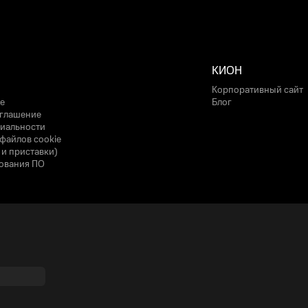
КИОН
Корпоративный сайт
е
Блог
оглашение
иальности
файлов cookie
 и приставки)
ования ПО