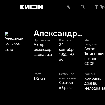
Пр
Александр
Баширов
Профессия
Возраст
Место
Актер,
24
рождения
Согом,
режиссер,
сентября
Тюменская
сценарист
1955, 70
область,
лет
СССР
Рост
Семейное
Жанры
172 см
Комедия,
положение
Состоит
драма,
в браке
мелодрам