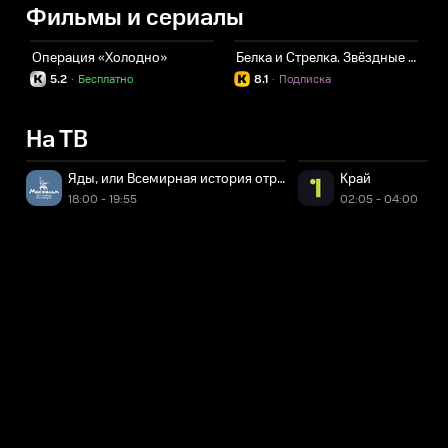
Фильмы и сериалы
Операция «Холодно»
Белка и Стрелка. Звёздные собаки
К
5.2
·
Бесплатно
8.1
·
Подписка
На ТВ
Яды, или Всемирная история отравлений
Край
18:00 - 19:55
02:05 - 04:00