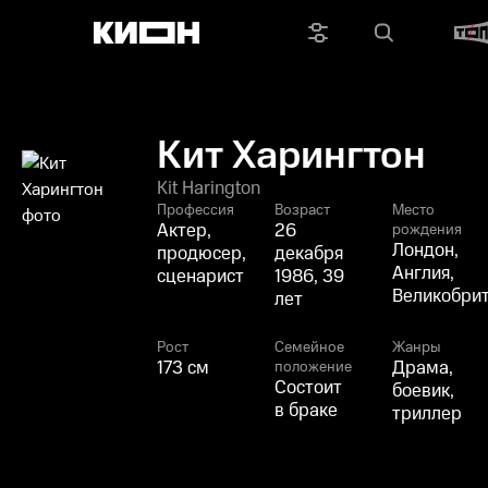
Кит Харингтон
Kit Harington
Профессия
Возраст
Место
Актер,
26
рождения
Лондон,
продюсер,
декабря
Англия,
сценарист
1986, 39
Великобри
лет
Рост
Семейное
Жанры
173 см
Драма,
положение
Состоит
боевик,
в браке
триллер