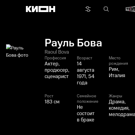
Рауль Бова
Raoul Bova
Профессия
Возраст
Место
Актер,
14
рождения
Рим,
продюсер,
августа
Италия
сценарист
1971, 54
года
Рост
Семейное
Жанры
183 см
Драма,
положение
Не
комедия,
состоит
мелодрам
в браке