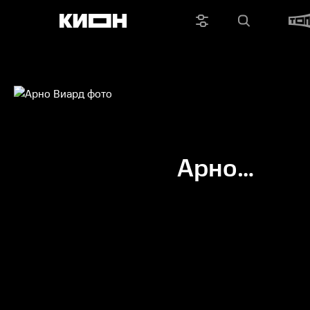
Арно
Виард