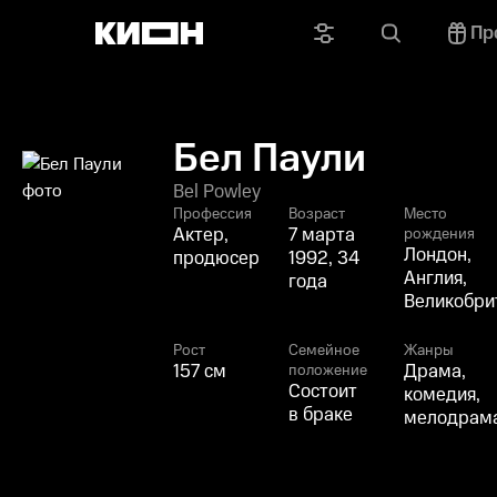
Пр
Бел Паули
Bel Powley
Профессия
Возраст
Место
Актер,
7 марта
рождения
Лондон,
продюсер
1992, 34
Англия,
года
Великобри
Рост
Семейное
Жанры
157 см
Драма,
положение
Состоит
комедия,
в браке
мелодрам