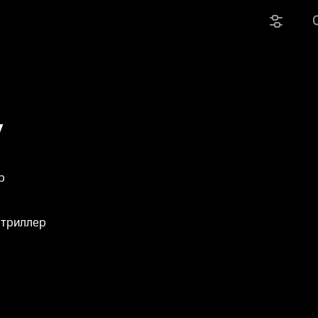
у
р
 триллер