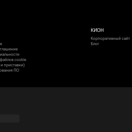
КИОН
Корпоративный сайт
е
Блог
оглашение
иальности
файлов cookie
 и приставки)
ования ПО