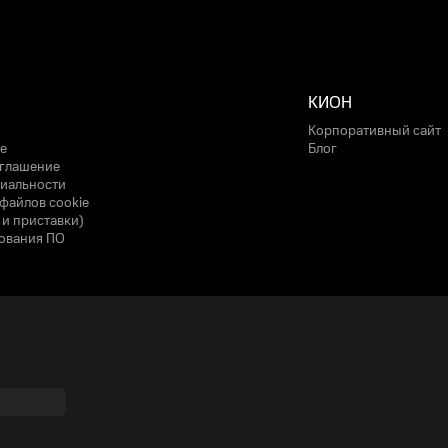
КИОН
Корпоративный сайт
е
Блог
оглашение
иальности
файлов cookie
 и приставки)
ования ПО