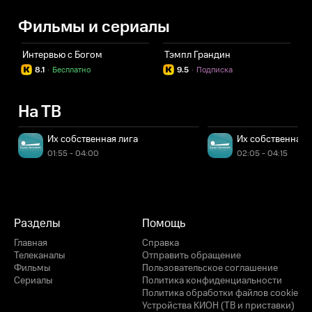
Фильмы и сериалы
Интервью с Богом
Тэмпл Грандин
П
8.1
·
Бесплатно
9.5
·
Подписка
На ТВ
Их собственная лига
Их собственная 
01:55 - 04:00
02:05 - 04:15
Разделы
Помощь
Главная
Справка
Телеканалы
Отправить обращение
Фильмы
Пользовательское соглашение
Сериалы
Политика конфиденциальности
Политика обработки файлов cookie
Устройства КИОН (ТВ и приставки)