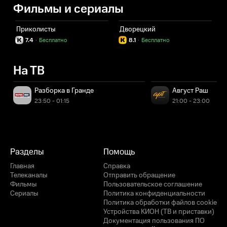
Фильмы и сериалы
Приколисты
Дворецкий
Д
7.4
·
Бесплатно
8.1
·
Бесплатно
На ТВ
Разборка в Гранде
Август Раш
23:50 - 01:15
21:00 - 23:00
Разделы
Помощь
Главная
Справка
Телеканалы
Отправить обращение
Фильмы
Пользовательское соглашение
Сериалы
Политика конфиденциальности
Политика обработки файлов cookie
Устройства КИОН (ТВ и приставки)
Документация пользования ПО