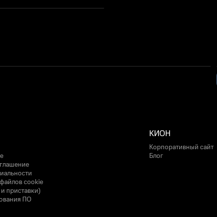
КИОН
Корпоративный сайт
е
Блог
оглашение
иальности
файлов cookie
 и приставки)
ования ПО