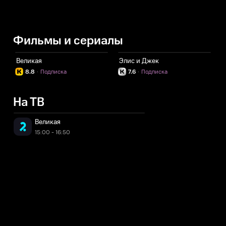
Фильмы и сериалы
Великая
Элис и Джек
А
8.8
·
Подписка
7.6
·
Подписка
На ТВ
Великая
15:00 - 16:50