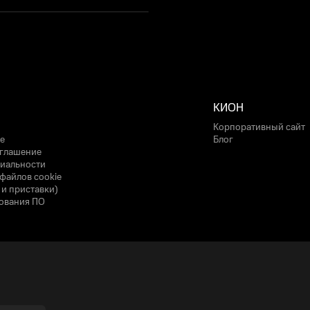
КИОН
Корпоративный сайт
е
Блог
оглашение
иальности
файлов cookie
 и приставки)
ования ПО